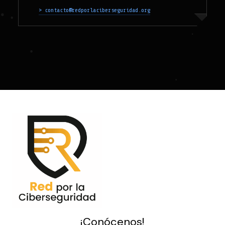
> contacto@redporlaciberseguridad.org
¡Conócenos!