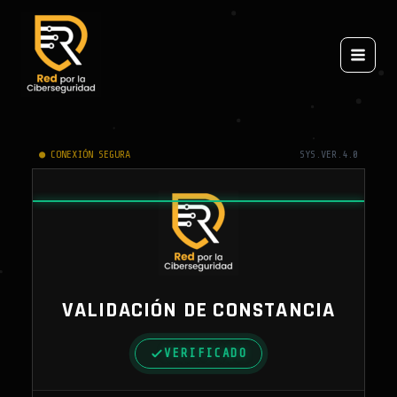
Ir
al
contenido
● CONEXIÓN SEGURA
SYS.VER.4.0
VALIDACIÓN DE CONSTANCIA
VERIFICADO