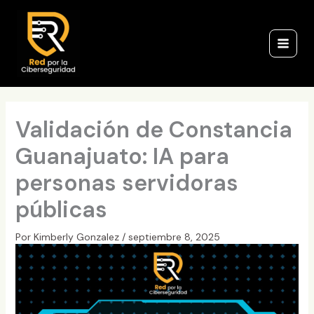
Ir
al
contenido
Validación de Constancia
Guanajuato: IA para
personas servidoras
públicas
Por
Kimberly Gonzalez
/
septiembre 8, 2025