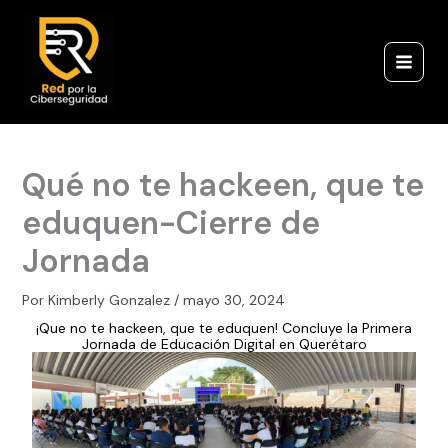
Ir
al
contenido
Qué no te hackeen, que te
eduquen-Cierre de
Jornada
Por
Kimberly Gonzalez
/
mayo 30, 2024
¡Que no te hackeen, que te eduquen! Concluye la Primera
Jornada de Educación Digital en Querétaro